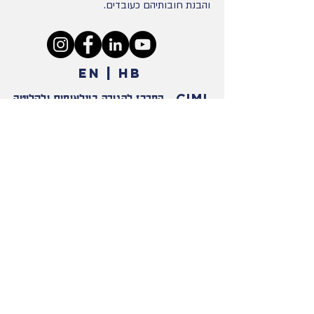
והבנת חובותיהם כעובדים.
EN | HB
CIMI
המרכז להגירה בינלאומית ולקליטה
-
צור קשר
לתרומה
טל
02-5899666
| פקס
02-5899660
שלומציון המלכה 10/3 ירושלים, 9414610