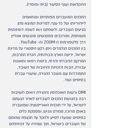
החקלאות וענף הסיעוד (ביתי ומוסדי).
התכנים המועברים מפותחים ומותאמים
לייחודיותו של כל ענף, למדינות המוצא מהן
מגיעים העובדים, ולשפתם ו/או לשפה דומיננטית
משותפת, ומורכבים ממפגשים מונגשים אונליין
דרך פלטפורמות ה-ZOOM וה- YouTube.
בין התכנים הנלמדים ניתן רקע היסטורי על מדינת
ישראל, ידיעת הארץ וגבולותיה, הכרת התרבות,
המרקם החברתי והדתי, ביטוח רפואי ותאונות
עבודה, הבנת הזכויות והחובות של העובד,
התמודדות עם משבר ההגירה, שיעורי עברית
בסיסיים ועוד.
CIMI ורשות האוכלוסין וההגירה רואים חשיבות
רבה בהנגשת התכנים לעובדים לאחר הגעתם
לישראל, על ידי תוכנית האוריינטציה שמועברת
באופן מרוכז, מפורט ונגיש, ומספקת כלים
בסיסיים שנועדו לסייע ולהקל על תקופת שהותם
של העובדים בישראל, תוך שמירה על זכויותיהם