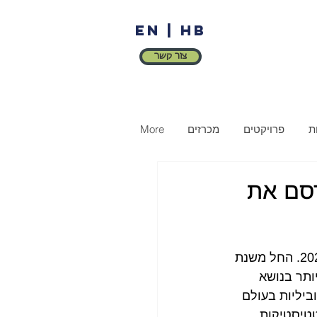
EN
|
HB
צור קשר
ת
פרויקטים
מכרזים
More
נלאומי של האו"ם (IOM) פרסם את
ארגון ההגירה הבינלאומי של האו"ם (IOM) פרסם את דו"ח ההגירה העולמי לשנת 2022. החל משנת 
ותר בנושא 
ת ההגירה והמוביליות בעולם 
טטיסטיקות 