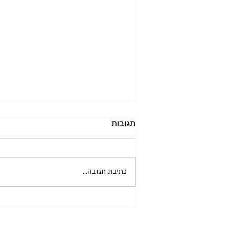
תגובות
כתיבת תגובה...
CIMI נבחרה לתוכנית Forward
Together 2026