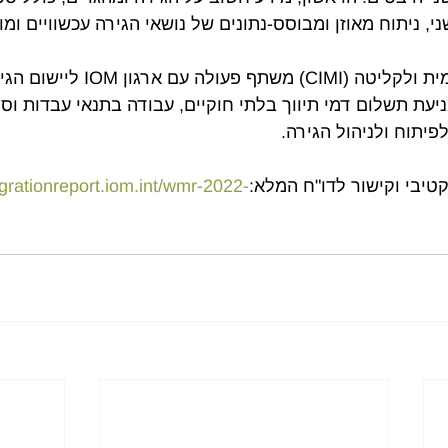
י, ניתוח מאוזן ומבוסס-נתונים של נושאי הגירה עכשוויים ומו
המרכז להגירה בינלאומית ולקליטה (CIMI) מש
יעת תשלום דמי תיווך בלתי חוקיים, עבודה בתנאי עבדות וסח
פיתוח ולניהול הגירה.
טיבי וקישור לדו"ח המלא:
igrationreport.iom.int/wmr-2022-