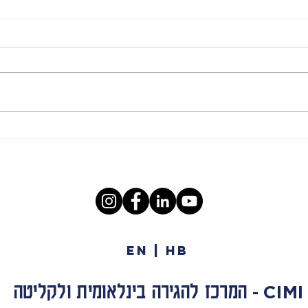
וובינר בעקבות מחקר חדש: מה
יומן 
מעצב את תחושת הביטחון של
מיוני
מהגרי העבודה?
EN | HB
המרכז להגירה בינלאומית ולקליטה
CIMI
-