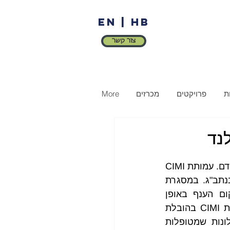
EN
|
HB
צור קשר
ת
פרויקטים
מכרזים
More
נד
הוסרה ההגבלה על הגעת עובדים תאילנדים חדשים והפרויקט להבאתם יחודש בהקדם. עמותת CIMI 
אחראית על תיאום תהליך הגיוס עם משרד העבודה התאילנדי וקבלת העובדים בנתב"ג. במסגרת 
ההסכמים הבילטרליים ממשיכים להגיע עובדי חקלאות רבים שמסייעים לשיקום הענף באופן 
משמעותי. מעל 2,000 עובדים הגיעו מסרי לנקה ומשובצים במשקים השונים. צוות CIMI בהובלת 
רשות ההגירה מלווה את העובדים, מעביר אוריינטציה ומידע ומקבל פניות ותלונות שמטופלות 