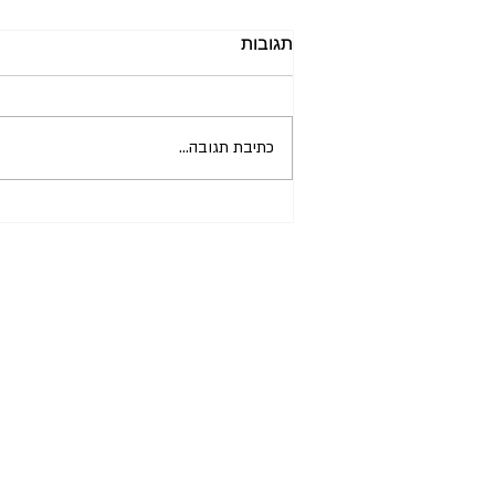
תגובות
כתיבת תגובה...
CIMI נבחרה לתוכנית Forward
Together 2026