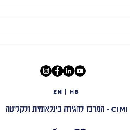
וובינר בעקבות מחקר חדש: מה
יומן 
מעצב את תחושת הביטחון של
מיוני
מהגרי העבודה?
EN | HB
המרכז להגירה בינלאומית ולקליטה
CIMI
-