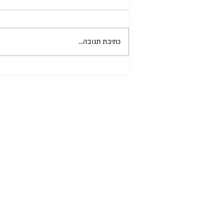
כתיבת תגובה...
CIMI נבחרה לתוכנית Forward
Together 2026