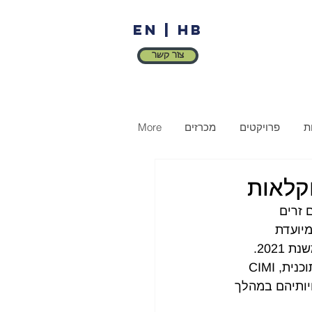
EN
|
HB
צור קשר
ת
פרויקטים
מכרזים
More
קלאות
זרים 
יועדת 
לכ-4,000 מתמחים שמגיעים מלמעלה מ-20 מדינות שונות באסיה ובאפריקה החל משנת 2021. 
התוכנית מנוהלת ע"י מנהלת ייעודית באגף מש"ב. כחלק מתהליכי ההתייעלות של התוכנית, CIMI 
ותיהם במהלך 